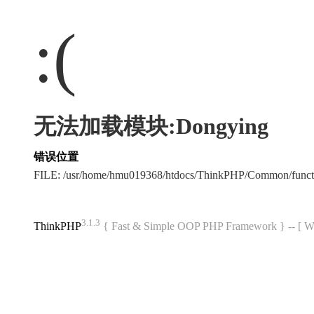
:(
无法加载模块:Dongying
错误位置
FILE: /usr/home/hmu019368/htdocs/ThinkPHP/Common/func
3.1.3
ThinkPHP
{ Fast & Simple OOP PHP Framework } -- 