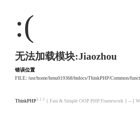
:(
无法加载模块:Jiaozhou
错误位置
FILE: /usr/home/hmu019368/htdocs/ThinkPHP/Common/func
3.1.3
ThinkPHP
{ Fast & Simple OOP PHP Framework } -- 