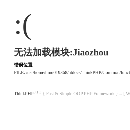
:(
无法加载模块:Jiaozhou
错误位置
FILE: /usr/home/hmu019368/htdocs/ThinkPHP/Common/func
3.1.3
ThinkPHP
{ Fast & Simple OOP PHP Framework } -- 