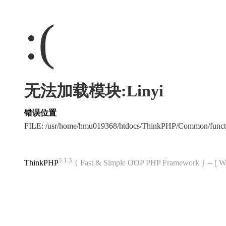
:(
无法加载模块:Linyi
错误位置
FILE: /usr/home/hmu019368/htdocs/ThinkPHP/Common/func
3.1.3
ThinkPHP
{ Fast & Simple OOP PHP Framework } -- 