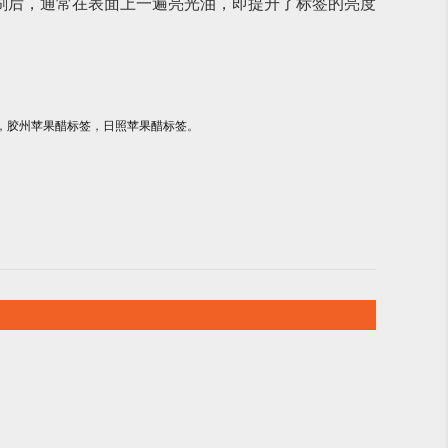
刷后，通常在表面上一遍亮光油，即提升了标签的亮度
，
胶州苹果醋标签
，
日照苹果醋标签
。