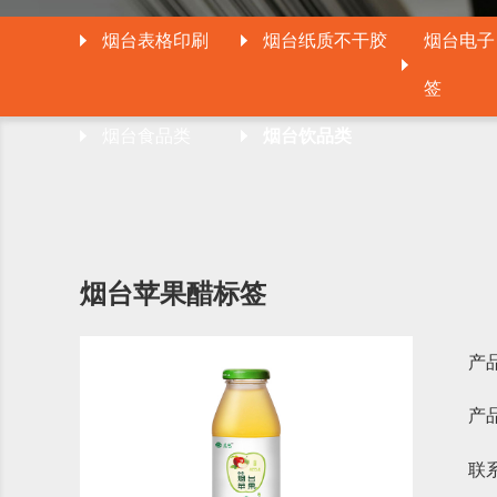
烟台表格印刷
烟台纸质不干胶
烟台电子
签
烟台食品类
烟台饮品类
烟台苹果醋标签
产
产
联