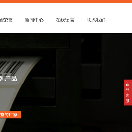
质荣誉
新闻中心
在线留言
联系我们
在
线
客
服