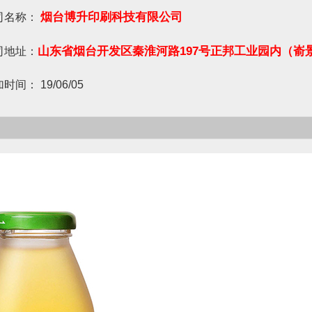
烟台博升印刷科技有限公司
司名称：
山东省烟台开发区秦淮河路197号正邦工业园内（嵛
司地址：
加时间：
19/06/05