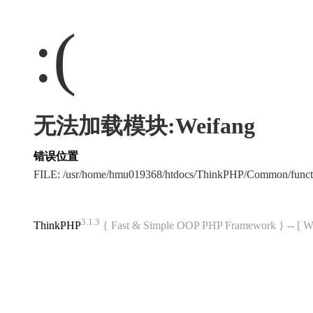
:(
无法加载模块:Weifang
错误位置
FILE: /usr/home/hmu019368/htdocs/ThinkPHP/Common/func
3.1.3
ThinkPHP
{ Fast & Simple OOP PHP Framework } -- 