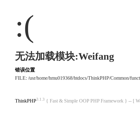
:(
无法加载模块:Weifang
错误位置
FILE: /usr/home/hmu019368/htdocs/ThinkPHP/Common/func
3.1.3
ThinkPHP
{ Fast & Simple OOP PHP Framework } -- 