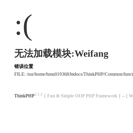
:(
无法加载模块:Weifang
错误位置
FILE: /usr/home/hmu019368/htdocs/ThinkPHP/Common/func
3.1.3
ThinkPHP
{ Fast & Simple OOP PHP Framework } -- 